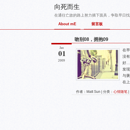
向死而生
在通往亡故的路上努力摘下面具，争取早日找
About mE
留言板
吻别08，拥抱09
Jan
01
在早
没有
2009
好…
发现
与褒
在上
作者：Matt Sun | 分类：
心情随笔
|