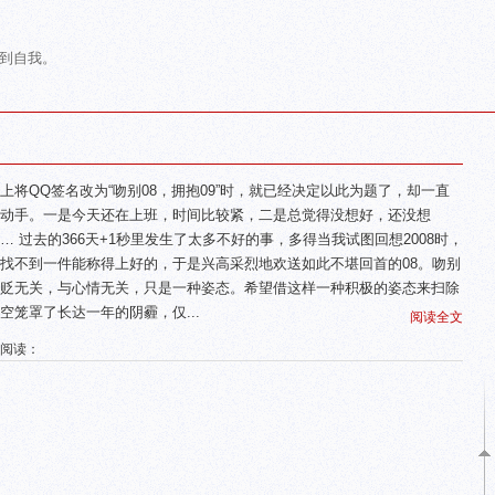
到自我。
上将QQ签名改为“吻别08，拥抱09”时，就已经决定以此为题了，却一直
动手。一是今天还在上班，时间比较紧，二是总觉得没想好，还没想
… 过去的366天+1秒里发生了太多不好的事，多得当我试图回想2008时，
找不到一件能称得上好的，于是兴高采烈地欢送如此不堪回首的08。吻别
贬无关，与心情无关，只是一种姿态。希望借这样一种积极的姿态来扫除
空笼罩了长达一年的阴霾，仅...
阅读全文
 阅读：