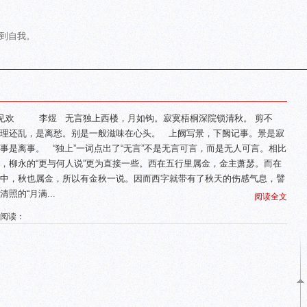
到自我。
见欢 李煜 无言独上西楼，月如钩。寂寞梧桐深院锁清秋。 剪不
理还乱，是离愁。别是一般滋味在心头。 上阙写景，下阙记事。景是寂
事是离事。 “独上”一词点出了“无言”不是无言可言，而是无人可言。相比
，柳永的“更与何人说”更为直接一些。西在五行里属金，金主萧瑟。而在
中，秋也属金，所以有金秋一说。因而西字就带有了秋天的伤感气息，譬
清照的“月满...
阅读全文
 阅读：