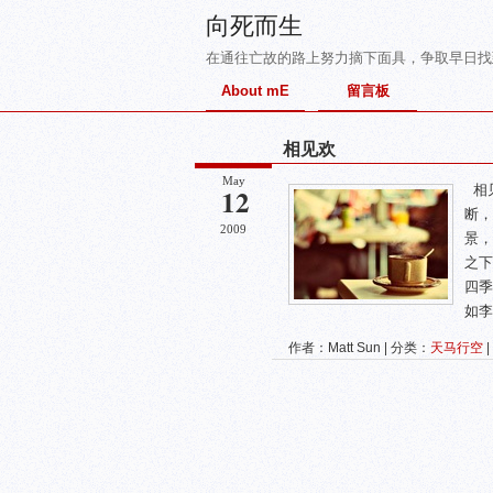
向死而生
在通往亡故的路上努力摘下面具，争取早日找
About mE
留言板
相见欢
May
12
相
断，
2009
景，
之下
四季
如李
作者：Matt Sun | 分类：
天马行空
|