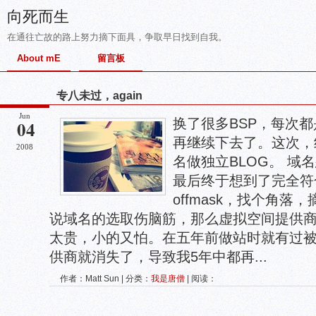
向死而生
在通往亡故的路上努力摘下面具，争取早日找到自我。
About mE
留言板
专八未过，again
Jun
换了很多BSP，每次
04
再继续下去了。这次，
2008
名做独立BLOG。 域
最后终于想到了完全符
offmask，找个角
说域名的选取伤脑筋，那么虚拟空间提供
太贵，小的又怕。在五年前做站时就有过
供商就消失了，导致我5年中都再...
作者：Matt Sun | 分类：
我是唐僧
| 阅读：