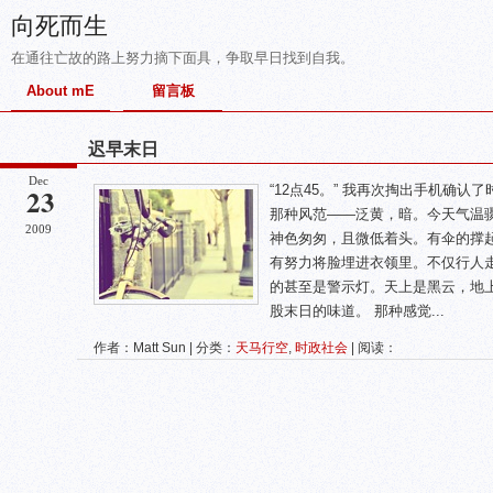
向死而生
在通往亡故的路上努力摘下面具，争取早日找到自我。
About mE
留言板
迟早末日
Dec
23
“12点45。” 我再次掏出手机确
那种风范——泛黄，暗。今天气温
2009
神色匆匆，且微低着头。有伞的撑
有努力将脸埋进衣领里。不仅行人
的甚至是警示灯。天上是黑云，地
股末日的味道。 那种感觉...
作者：Matt Sun | 分类：
天马行空
,
时政社会
| 阅读：