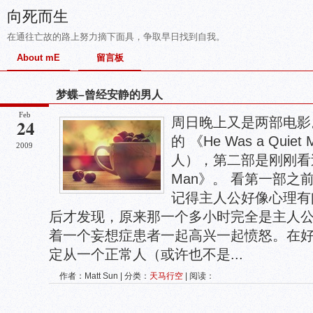
向死而生
在通往亡故的路上努力摘下面具，争取早日找到自我。
About mE
留言板
梦蝶–曾经安静的男人
Feb
周日晚上又是两部电影
24
的 《He Was a Qui
2009
人），第二部是刚刚看过的《
Man》。 看第一部
记得主人公好像心理有
后才发现，原来那一个多小时完全是主人
着一个妄想症患者一起高兴一起愤怒。在
定从一个正常人（或许也不是...
作者：Matt Sun | 分类：
天马行空
| 阅读：