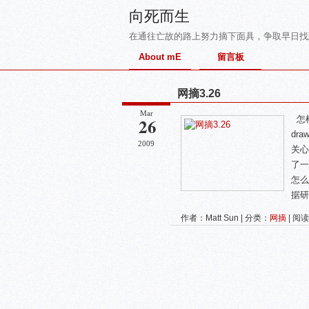
向死而生
在通往亡故的路上努力摘下面具，争取早日找
About mE
留言板
网摘3.26
Mar
26
怎样吸
dra
2009
关心
了一
怎么打
据研
作者：Matt Sun | 分类：
网摘
| 阅