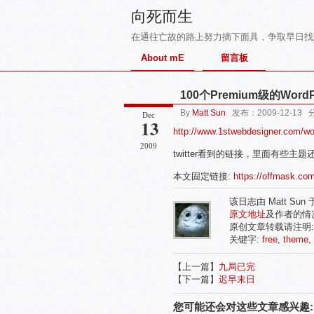
向死而生
在通往亡故的路上努力摘下面具，争取早日找
About mE
留言板
100个Premium级的Word
By
Matt Sun
发布：2009-12-13
Dec
13
http://www.1stwebdesigner.com/wo
2009
twitter看到的链接，里面有些主题
本文固定链接:
https://offmask.c
该日志由 Matt Sun
原文地址
及作者的情
原创文章转载请注明
关键字:
free
,
theme
,
【上一篇】
九局已完
【下一篇】
迟早末日
您可能还会对这些文章感兴趣: