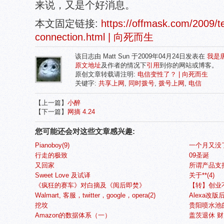
来说，又是个好消息。
本文固定链接:
https://offmask.com/2009/t
connection.html | 向死而生
该日志由 Matt Sun 于2009年04月24日发表在
我是
原文地址
及作者的情况下
引用
到你的网站或博客。
原创文章转载请注明:
电信变性了？ | 向死而生
关键字:
共享上网
,
同时拨号
,
拨号上网
,
电信
【上一篇】
小醉
【下一篇】
网摘 4.24
您可能还会对这些文章感兴趣:
Pianoboy(9)
一个月又没了(
行走的极致
09圣诞
又回家
所谓产品支
Sweet Love 及试译
关于**(4)
《疯狂的赛车》对白摘及《阅后即焚》
【转】创业不
Walmart, 客服，twitter，google，opera(2)
Alexa改
挖坟
贵阳喷水池的
Amazon的数据体系（一）
盖茨退休 财