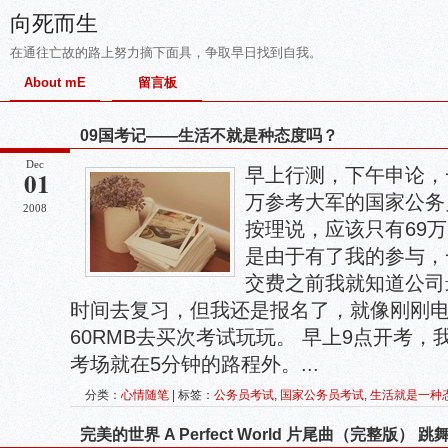
向死而生
在通往亡故的路上努力摘下面具，争取早日找到自我。
About mE
留言板
09国考记——生活不就是种态度吗？
Dec
早上行测，下午申论，
01
万参考大军的国家公务
2008
按理说，应该只有69万
是由于有了我的参与，
交费之前我就知道公司
时间去复习，但我还是报名了，就像刚刚
60RMB去买次考试玩玩。 早上9点开考，
考场就在5分钟的路程外。...
分类：
心情随笔
| 标签：
公务员考试
,
国家公务员考试
,
生活就是一种
完美的世界 A Perfect World 片尾曲（完整版） 