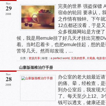
Nov
完美的世界 强盗保镖 A P
29
宿命的轮回 要承认，
2008
之作情有独钟。下午就
12点都还没看，于是
众多视频网站是方便了
候，我是用emule挂了好几天才挂出完整
着。当时忍着卡，也把emule挂起，想的
苦等几天。然而却发现，...
分类：
资源共享
| 标签：
a perfect world
,
完美的世界
,
片尾曲
,
电影音
山寨版颈椎治疗手册
Nov
办公室的老大姐最近请
28
的痛、晕，经检查，是
2008
到办公室后，我发现大
了。每天至少上12、
钱可以透支，健康还是