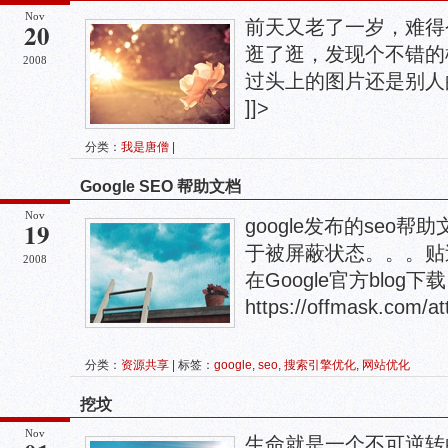
Nov
前天又老了一岁，难得
20
逛了逛，发现个不错的模
2008
过头上的图片还是别人
]]>
分类：
我是唐僧
|
Google SEO 帮助文档
Nov
google发布的seo帮助
19
于被屏蔽状态。。。贴
2008
在Google官方blog
https://offmask.com/a
分类：
资源共享
| 标签：
google
,
seo
,
搜索引擎优化
,
网站优化
挖坟
Nov
生命就是一个不可逆转