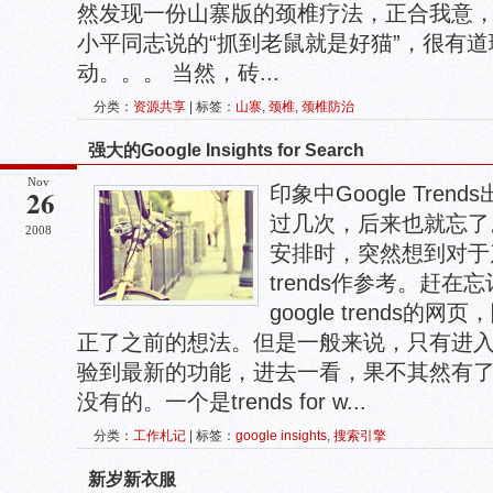
然发现一份山寨版的颈椎疗法，正合我意
小平同志说的“抓到老鼠就是好猫”，很有
动。。。 当然，砖...
分类：
资源共享
| 标签：
山寨
,
颈椎
,
颈椎防治
强大的Google Insights for Search
Nov
印象中Google Tre
26
过几次，后来也就忘了
2008
安排时，突然想到对于
trends作参考。赶
google trends的网
正了之前的想法。但是一般来说，只有进入google
验到最新的功能，进去一看，果不其然有了
没有的。一个是trends for w...
分类：
工作札记
| 标签：
google insights
,
搜索引擎
新岁新衣服