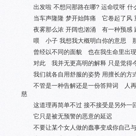
出发啦 不想问那路在哪? 运命哎呀 什
当车声隆隆 梦开始阵痛 它卷起了风 
夜雾那么浓 开阔也汹涌 有一种预感 
喂 小子 我想我大概明白你的意思 那
曾经以不同的面貌 也在我生命里出现
对此 我并无更高明的解释 只是觉得今
我们就各自用舒服的姿势 用擅长的方式
不管是一种告解还是一份答辩词 人再
慈
这道理再简单不过 接不接受是另外一回
它只是被无预警的恶意的延迟
不要让某个女人做的蠢事变成你自己与