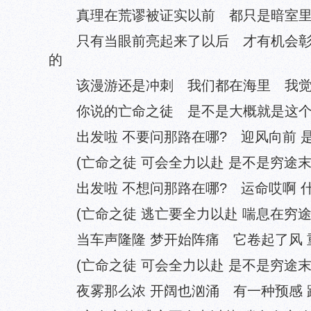
真理在荒谬被证实以前 都只是暗室里
只有当眼前亮起来了以后 才有机会彰
的
该漫游还是冲刺 我们都在海里 我觉
你说的亡命之徒 是不是大概就是这个
出发啦 不要问那路在哪? 迎风向前 
(亡命之徒 可会全力以赴 是不是穷途末
出发啦 不想问那路在哪? 运命哎啊 什
(亡命之徒 逃亡要全力以赴 喘息在穷途
当车声隆隆 梦开始阵痛 它卷起了风 
(亡命之徒 可会全力以赴 是不是穷途末
夜雾那么浓 开阔也汹涌 有一种预感 