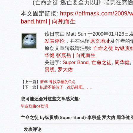
(亡命之徒 逃亡要全力以赴 喘息在穷途
本文固定链接:
https://offmask.com/2009/w
band.html | 向死而生
该日志由 Matt Sun 于2009年01月26
发表评论
，并在保留
原文地址
及作者的
原创文章转载请注明:
亡命之徒 by纵贯线(
华健 张震岳 | 向死而生
关键字:
Super Band
,
亡命之徒
,
周华健
,
贯线
,
罗大佑
【上一篇】
新年 寻找幸福的G点
【下一篇】
以后不拍砖了，改扔鞋吧。。。
您可能还会对这些文章感兴趣:
毕业歌曲de歌词
亡命之徒 by纵贯线(Super Band)-李宗盛 罗大佑 周
发表评论