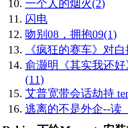
一个人的烟火(2)
闪电
吻别08，拥抱09(1)
《疯狂的赛车》对白
俞灏明《其实我还好
(11)
艾普宽带会话劫持 tence
逃离的不是外企--读