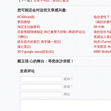
【下一篇】
又有十句话，附自己看法
您可能还会对这些文章感兴趣:
#CN4Iran(8)
电信变性了？
梦回唐朝
《疯狂的赛
淘宝无法输密码
08·中秋
目前熊猫情绪稳定,狗已被警方控制--网易评论(1)
谁的悲壮与
小醉(1)
英国达人第四季
抓住四月的尾巴 再牢骚一把(1)
MyEnTurnn
蒲公英(2)
中英双语 布什离
30个google wave提名(41)
6980 Mulhol
戴玉强 心的舞台：等您坐沙发呢！
发表评论
昵称 *
邮箱 *
网址